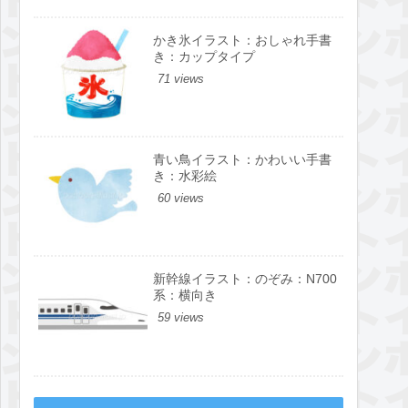
かき氷イラスト：おしゃれ手書
き：カップタイプ
71 views
青い鳥イラスト：かわいい手書
き：水彩絵
60 views
新幹線イラスト：のぞみ：N700
系：横向き
59 views