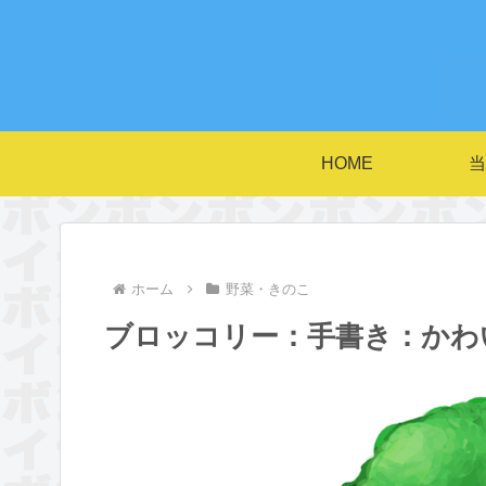
HOME
当
ホーム
野菜・きのこ
ブロッコリー：手書き：かわ