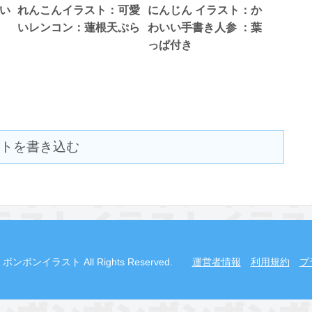
い
れんこんイラスト：可愛
にんじん イラスト：か
いレンコン：蓮根天ぷら
わいい手書き人参 ：葉
っぱ付き
トを書き込む
2019 ボンボンイラスト All Rights Reserved.
運営者情報
利用規約
プ