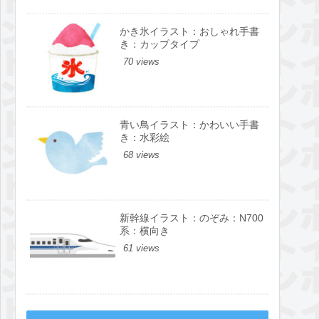
かき氷イラスト：おしゃれ手書
き：カップタイプ
70 views
青い鳥イラスト：かわいい手書
き：水彩絵
68 views
新幹線イラスト：のぞみ：N700
系：横向き
61 views