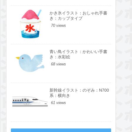
かき氷イラスト：おしゃれ手書
き：カップタイプ
70 views
青い鳥イラスト：かわいい手書
き：水彩絵
68 views
新幹線イラスト：のぞみ：N700
系：横向き
61 views