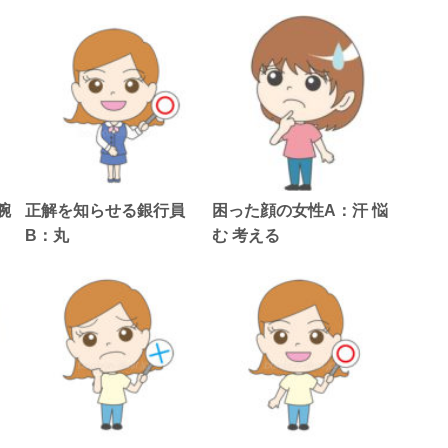
腕
正解を知らせる銀行員
困った顔の女性A：汗 悩
B：丸
む 考える