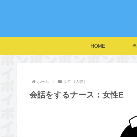
HOME
当
ホーム
女性（人物）
会話をするナース：女性E