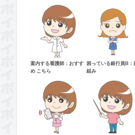
案内する看護師：おすす
困っている銀行員B：
め こちら
組み