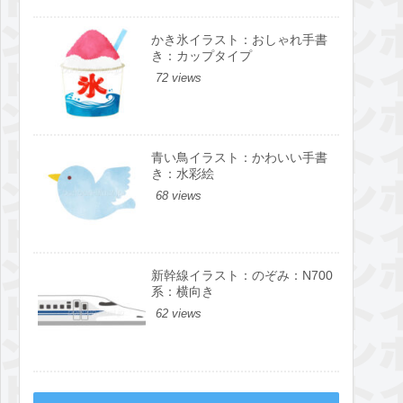
かき氷イラスト：おしゃれ手書
き：カップタイプ
72 views
青い鳥イラスト：かわいい手書
き：水彩絵
68 views
新幹線イラスト：のぞみ：N700
系：横向き
62 views