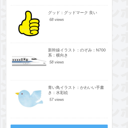
グッド：グッドマーク 良い
68 views
新幹線イラスト：のぞみ：N700
系：横向き
58 views
青い鳥イラスト：かわいい手書
き：水彩絵
57 views