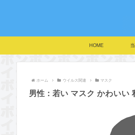
HOME
当
ホーム
ウイルス関連
マスク
男性：若い マスク かわいい 