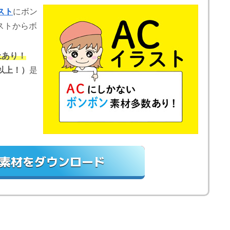
スト
にボン
ストからボ
上あり！
以上！）
是
素材をダウンロード