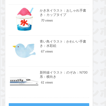
かき氷イラスト：おしゃれ手書
き：カップタイプ
70 views
青い鳥イラスト：かわいい手書
き：水彩絵
67 views
新幹線イラスト：のぞみ：N700
系：横向き
61 views