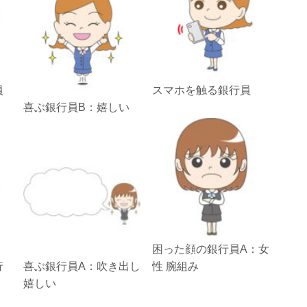
員
スマホを触る銀行員
喜ぶ銀行員B：嬉しい
困った顔の銀行員A：女
行
喜ぶ銀行員A：吹き出し
性 腕組み
嬉しい