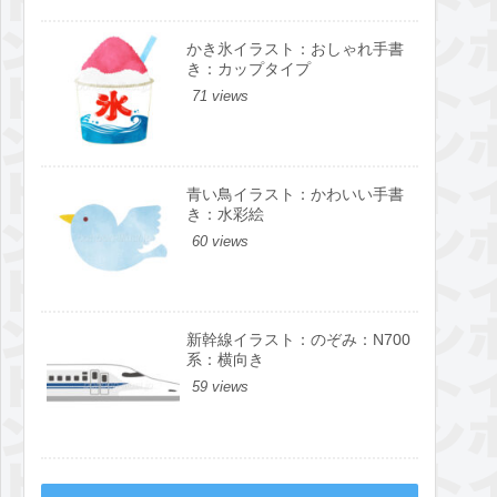
かき氷イラスト：おしゃれ手書
き：カップタイプ
71 views
青い鳥イラスト：かわいい手書
き：水彩絵
60 views
新幹線イラスト：のぞみ：N700
系：横向き
59 views