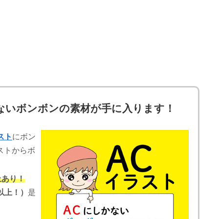
ないボンボンの素材が手に入ります！
スト
にボン
ストからボ
上あり！
以上！）
是