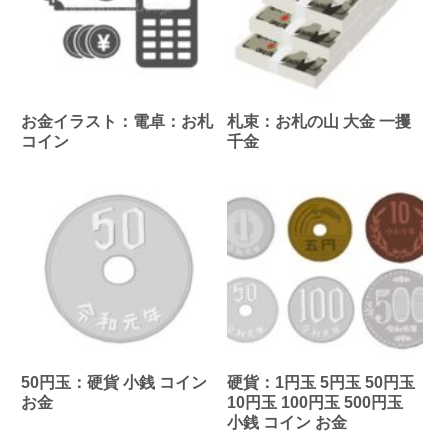
お金イラスト：電卓：お札
札束：お札の山 大金 一攫
コイン
千金
50円玉：硬貨 小銭 コイン
硬貨：1円玉 5円玉 50円玉
お金
10円玉 100円玉 500円玉
小銭 コイン お金