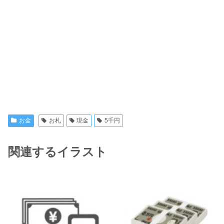
お金
お札
現金
5千円
関連するイラスト