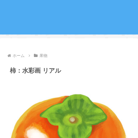
ホーム
果物
柿：水彩画 リアル